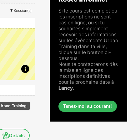
Si le cours est complet ou
7
Session(s)
les inscriptions ne sont
pas en ligne, ou si tu
souhaites simplement
recevoir des informations
sur les événements Urban
Training dans ta ville,
clique sur le bouton ci-
dessous.
Nous te contacterons dès
la mise en ligne des
inscriptions définitives
pour la prochaine date à
Lancy
.
Urban-Training
Tenez-moi au courant!
Details