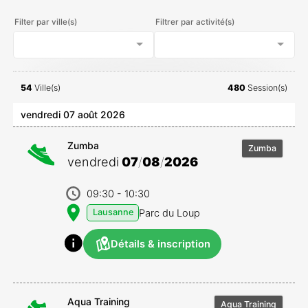
sur notre
Facebook urban training gratuit
!
Les cours vont débuter en mai pour finir au mois
Filter par ville(s)
Filtrer par activité(s)
de septembre.
Notre Facebook
54
Ville(s)
480
Session(s)
vendredi 07 août 2026
Zumba
Zumba
vendredi
07
/
08
/
2026
09:30
- 10:30
Parc du Loup
Lausanne
Détails & inscription
Aqua Training
Aqua Training