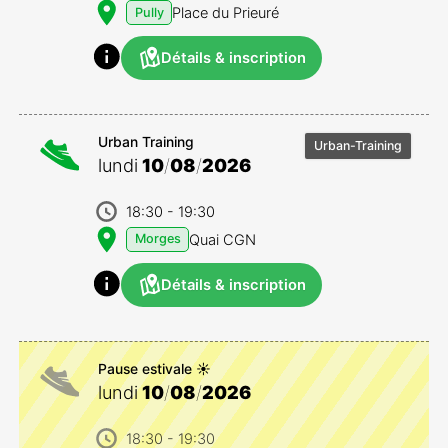
Place du Prieuré
Pully
Détails & inscription
Urban Training
Urban-Training
lundi
10
/
08
/
2026
18:30
- 19:30
Quai CGN
Morges
Détails & inscription
Pause estivale ☀️
lundi
10
/
08
/
2026
18:30
- 19:30