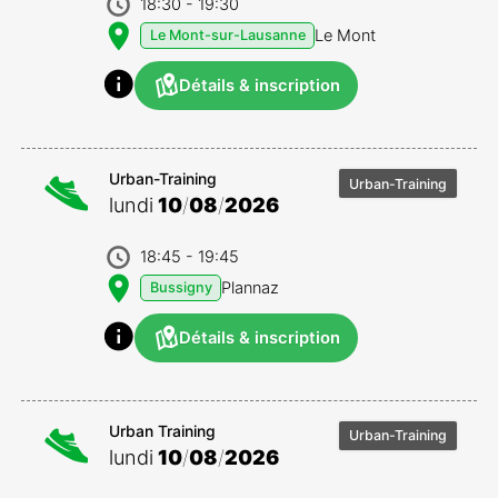
18:30
- 19:30
Le Mont
Le Mont-sur-Lausanne
Détails & inscription
Urban-Training
Urban-Training
lundi
10
/
08
/
2026
18:45
- 19:45
Plannaz
Bussigny
Détails & inscription
Urban Training
Urban-Training
lundi
10
/
08
/
2026