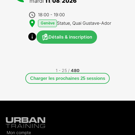
mardi
11
/
08
/
2026
18:00
- 19:00
Statue, Quai Gustave-Ador
Genève
Détails & inscription
1 - 25 /
480
Charger les prochaines 25 sessions
Mon compte